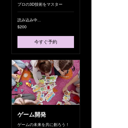
プロの3D技術をマスター
読み込み中...
200
$200
米
ド
ル
今すぐ予約
ゲーム開発
ゲームの未来を共に創ろう！