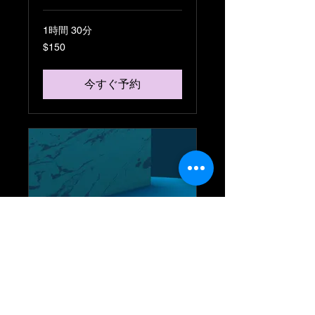
1時間 30分
150
$150
米
ド
ル
今すぐ予約
3Dデザイン
3D表示を究極進化させる！